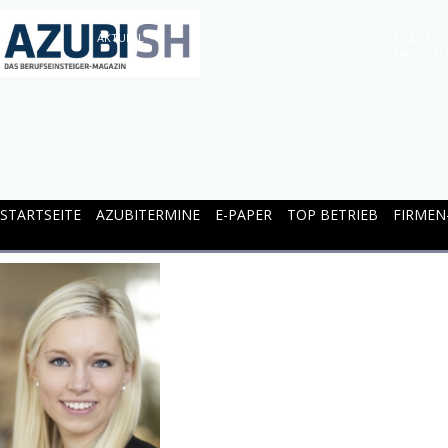
AKTUELL
FIRMENPO
NACHGEF
STARTSEITE
AZUBITERMINE
E-PAPER
TOP BETRIEB
FIRMEN