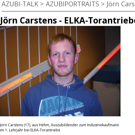
AZUBI-TALK
>
AZUBIPORTRAITS
>
Jörn Cars
Jörn Carstens - ELKA-Torantrieb
Jörn Carstens (17), aus Hehm, Auszubildender zum Industriekaufmann
im 1. Lehrjahr bei ELKA-Torantriebe