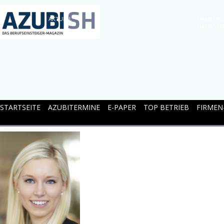
AKTUELL
FIRMENPO
NACHGEF
STARTSEITE
AZUBITERMINE
E-PAPER
TOP BETRIEB
FIRMEN