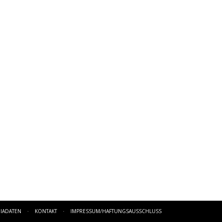
IADATEN
·
KONTAKT
·
IMPRESSUM/HAFTUNGSAUSSCHLUSS