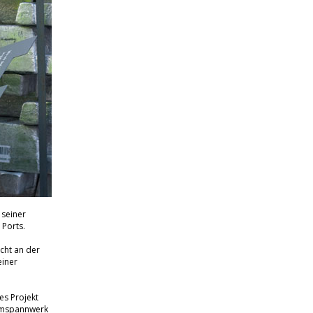
 seiner
 Ports.
cht an der
einer
es Projekt
 Umspannwerk