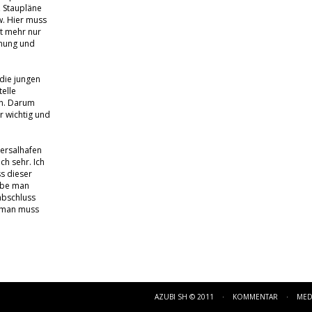
, Staupläne
w. Hier muss
t mehr nur
anung und
die jungen
telle
en. Darum
r wichtig und
versalhafen
ch sehr. Ich
s dieser
ube man
abschluss
 man muss
AZUBI SH © 2011 ·
KOMMENTAR
·
MED