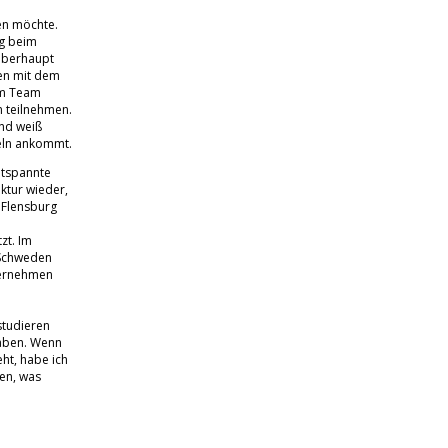
en möchte.
ng beim
 überhaupt
len mit dem
im Team
n teilnehmen.
und weiß
eln ankommt.
ntspannte
ktur wieder,
n Flensburg
zt. Im
 Schweden
nternehmen
studieren
haben. Wenn
ht, habe ich
en, was