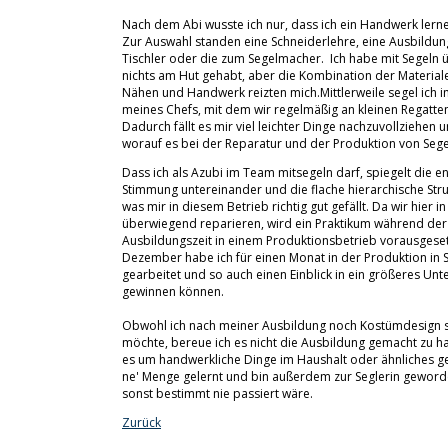
Nach dem Abi wusste ich nur, dass ich ein Handwerk lern
Zur Auswahl standen eine Schneiderlehre, eine Ausbildu
Tischler oder die zum Segelmacher. Ich habe mit Segeln
nichts am Hut gehabt, aber die Kombination der Materia
Nähen und Handwerk reizten mich.Mittlerweile segel ich 
meines Chefs, mit dem wir regelmäßig an kleinen Regatte
Dadurch fällt es mir viel leichter Dinge nachzuvollziehen 
worauf es bei der Reparatur und der Produktion von Seg
Dass ich als Azubi im Team mitsegeln darf, spiegelt die e
Stimmung untereinander und die flache hierarchische Stru
was mir in diesem Betrieb richtig gut gefällt. Da wir hier i
überwiegend reparieren, wird ein Praktikum während der
Ausbildungszeit in einem Produktionsbetrieb vorausgeset
Dezember habe ich für einen Monat in der Produktion in
gearbeitet und so auch einen Einblick in ein größeres U
gewinnen können.
Obwohl ich nach meiner Ausbildung noch Kostümdesign 
möchte, bereue ich es nicht die Ausbildung gemacht zu 
es um handwerkliche Dinge im Haushalt oder ähnliches ge
ne' Menge gelernt und bin außerdem zur Seglerin geword
sonst bestimmt nie passiert wäre.
Zurück