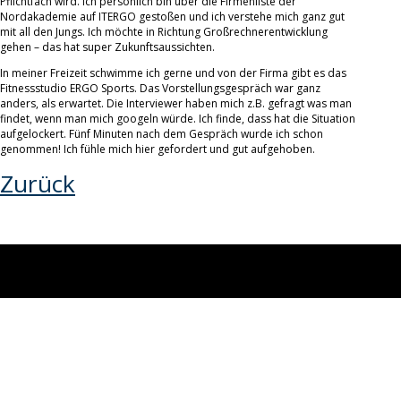
Pflichtfach wird. Ich persönlich bin über die Firmenliste der
Nordakademie auf ITERGO gestoßen und ich verstehe mich ganz gut
mit all den Jungs. Ich möchte in Richtung Großrechnerentwicklung
gehen – das hat super Zukunftsaussichten.
In meiner Freizeit schwimme ich gerne und von der Firma gibt es das
Fitnessstudio ERGO Sports. Das Vorstellungsgespräch war ganz
anders, als erwartet. Die Interviewer haben mich z.B. gefragt was man
findet, wenn man mich googeln würde. Ich finde, dass hat die Situation
aufgelockert. Fünf Minuten nach dem Gespräch wurde ich schon
genommen! Ich fühle mich hier gefordert und gut aufgehoben.
Zurück