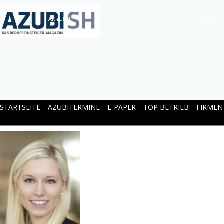
AKTUELL
FIRMENPO
NACHGEF
STARTSEITE
AZUBITERMINE
E-PAPER
TOP BETRIEB
FIRMEN