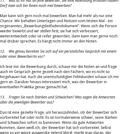
11. Was ist Ihr Rat an jene Bewerber, die eine Ablehnung erhalten haben?
Darf man sich bei Ihnen noch mal bewerben?
Man kann sich gern noch mal bewerben. Man hat mehr als nur eine
Chance. Wir behalten Unterlagen und Notizen vom letzten Mal - ein
sogenanntes „Bewerbungsleitfadendokument“. Wenn sich die Person
wieder bewirbt und wir stellen fest, sie hat sich verbessert,
weiterentwickelt oder ist reifer geworden, dann kann man gerne noch
mal drüber sprechen. Es hängt nicht immer an den Noten.
12. Wie genau bereiten Sie sich auf ein persönliches Gespräch mit einem
oder einer Bewerber/in vor?
Ich lese mir die Bewerbung durch, schaue mir die Noten an und frage
auch im Gespräch gerne gezielt nach den Fächern, wo es nicht so
hingehauen hat. Auch die unentschuldigten Fehlstunden schaue ich mir
gern an. Darüber hinaus interessiert mich, was der Bewerber in
eventuellen Praktika genau gemacht hat.
13. Fragen Sie nach Stärken und Schwächen? Was sagen die Antworten
über die jeweiligen Bewerber aus?
Das ist eine gezielte Frage, um herauszufinden, ob der Bewerber sich
vorbereitet hat oder nicht. Es ist normalerweise schwer, seine Stärken
und Schwächen sofort zu benennen. Wenn da gute Antworten
kommen, dann weiß ich, der Bewerber hat sich vorbereitet. Selbst
wenn es ein wenig auswendig gelernt klingt, merkt man daran, der