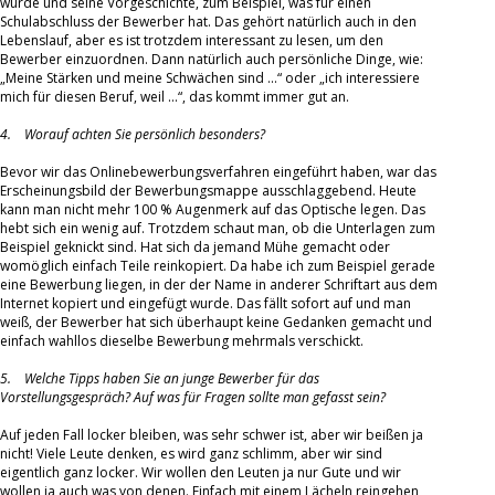
wurde und seine Vorgeschichte, zum Beispiel, was für einen
Schulabschluss der Bewerber hat. Das gehört natürlich auch in den
Lebenslauf, aber es ist trotzdem interessant zu lesen, um den
Bewerber einzuordnen. Dann natürlich auch persönliche Dinge, wie:
„Meine Stärken und meine Schwächen sind ...“ oder „ich interessiere
mich für diesen Beruf, weil ...“, das kommt immer gut an.
4. Worauf achten Sie persönlich besonders?
Bevor wir das Onlinebewerbungsverfahren eingeführt haben, war das
Erscheinungsbild der Bewerbungsmappe ausschlaggebend. Heute
kann man nicht mehr 100 % Augenmerk auf das Optische legen. Das
hebt sich ein wenig auf. Trotzdem schaut man, ob die Unterlagen zum
Beispiel geknickt sind. Hat sich da jemand Mühe gemacht oder
womöglich einfach Teile reinkopiert. Da habe ich zum Beispiel gerade
eine Bewerbung liegen, in der der Name in anderer Schriftart aus dem
Internet kopiert und eingefügt wurde. Das fällt sofort auf und man
weiß, der Bewerber hat sich überhaupt keine Gedanken gemacht und
einfach wahllos dieselbe Bewerbung mehrmals verschickt.
5. Welche Tipps haben Sie an junge Bewerber für das
Vorstellungsgespräch? Auf was für Fragen sollte man gefasst sein?
Auf jeden Fall locker bleiben, was sehr schwer ist, aber wir beißen ja
nicht! Viele Leute denken, es wird ganz schlimm, aber wir sind
eigentlich ganz locker. Wir wollen den Leuten ja nur Gute und wir
wollen ja auch was von denen. Einfach mit einem Lächeln reingehen,