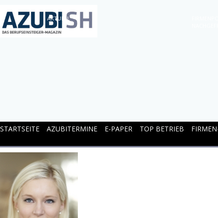
AKTUELL
FIRMENPO
NACHGEF
STARTSEITE
AZUBITERMINE
E-PAPER
TOP BETRIEB
FIRMEN